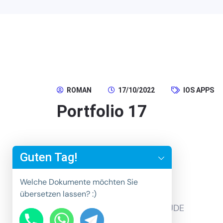
ROMAN
17/10/2022
IOS APPS
Portfolio 17
y
t
Guten Tag!
a
h
Welche Dokumente möchten Sie
c
übersetzen lassen? :)
e
© 2025 Übersetzungen-DERUDE
d