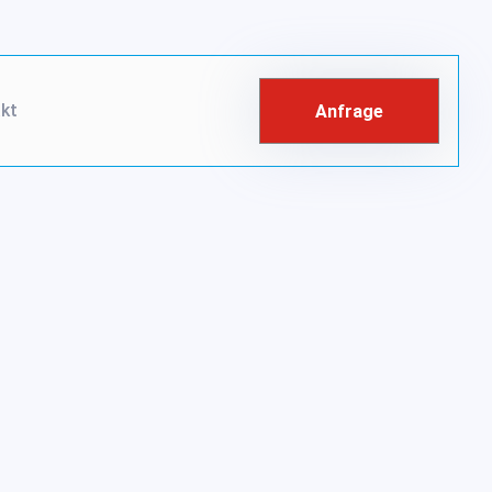
kt
Anfrage