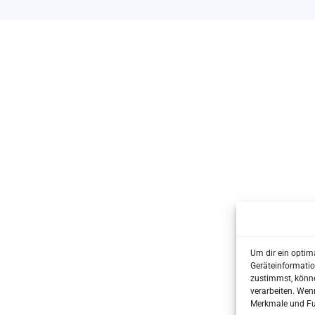
Um dir ein optim
Geräteinformatio
zustimmst, könne
verarbeiten. Wen
Merkmale und Fun