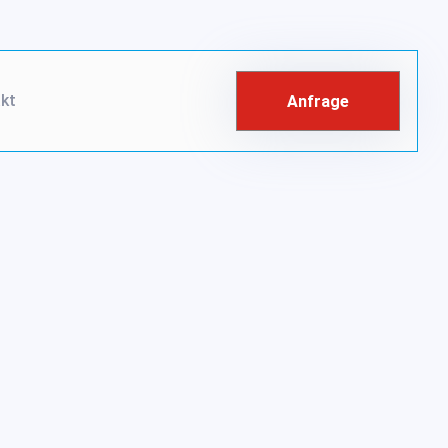
kt
Anfrage