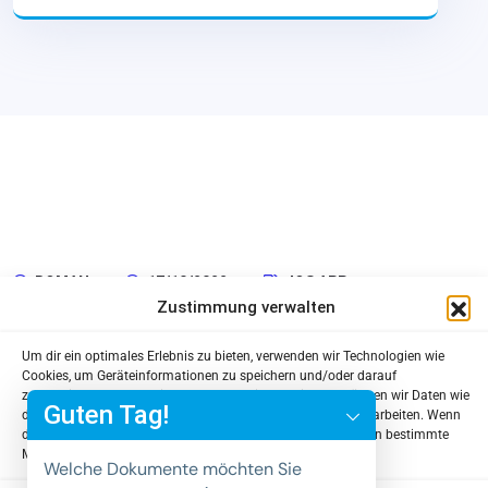
ROMAN
17/10/2022
IOS APP
Zustimmung verwalten
Portfolio 8
Um dir ein optimales Erlebnis zu bieten, verwenden wir Technologien wie
y
Cookies, um Geräteinformationen zu speichern und/oder darauf
zuzugreifen. Wenn du diesen Technologien zustimmst, können wir Daten wie
t
Guten Tag!
das Surfverhalten oder eindeutige IDs auf dieser Website verarbeiten. Wenn
a
du deine Zustimmung nicht erteilst oder zurückziehst, können bestimmte
Merkmale und Funktionen beeinträchtigt werden.
h
Welche Dokumente möchten Sie
c