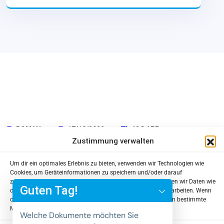
ROMAN
17/10/2022
IOS APP
Zustimmung verwalten
Portfolio 9
Um dir ein optimales Erlebnis zu bieten, verwenden wir Technologien wie
y
Cookies, um Geräteinformationen zu speichern und/oder darauf
zuzugreifen. Wenn du diesen Technologien zustimmst, können wir Daten wie
t
Guten Tag!
das Surfverhalten oder eindeutige IDs auf dieser Website verarbeiten. Wenn
a
du deine Zustimmung nicht erteilst oder zurückziehst, können bestimmte
Merkmale und Funktionen beeinträchtigt werden.
h
Welche Dokumente möchten Sie
c