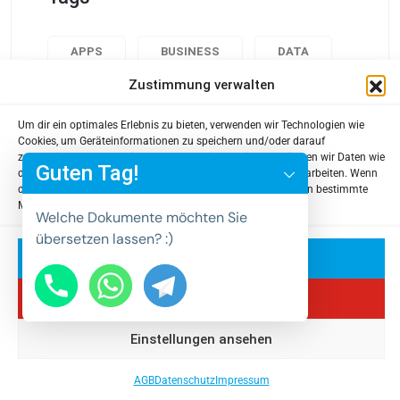
APPS
BUSINESS
DATA
Zustimmung verwalten
DESIGN
POPULAR
TECH
Um dir ein optimales Erlebnis zu bieten, verwenden wir Technologien wie
USABILITY
y
Cookies, um Geräteinformationen zu speichern und/oder darauf
zuzugreifen. Wenn du diesen Technologien zustimmst, können wir Daten wie
t
Guten Tag!
das Surfverhalten oder eindeutige IDs auf dieser Website verarbeiten. Wenn
a
du deine Zustimmung nicht erteilst oder zurückziehst, können bestimmte
Merkmale und Funktionen beeinträchtigt werden.
h
Welche Dokumente möchten Sie
c
übersetzen lassen? :)
e
Akzeptieren
d
Ablehnen
i
H
Einstellungen ansehen
© 2025 Übersetzungen-DERUDE
AGB
Datenschutz
Impressum
Datenschutz
Impressum
AGB